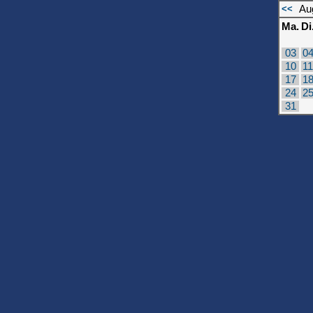
<<
Au
Ma.
Di
03
0
10
11
17
1
24
2
31