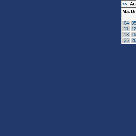
<<
Au
Ma.
Di
04
0
11
1
18
1
25
2