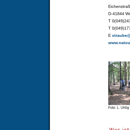
Eichenstra
D-41844 W
T 0(049)24
T 0(049)17
E
straube@
www.natou
Foto: L. Uhlig