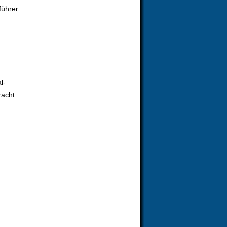
führer
l-
racht