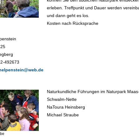
erleben. Treffpunkt und Dauer werden vereinba
und dann geht es los.
Kosten nach Rücksprache
penstein
 25
egberg
32-492673
.helpenstein@web.de
Naturkundliche Führungen im Naturpark Maas
Schwalm-Nette
NaToura Heinsberg
Michael Straube
ube