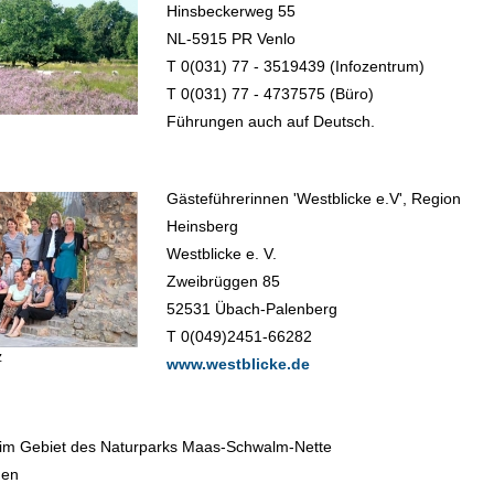
Hinsbeckerweg 55
NL-5915 PR Venlo
T 0(031) 77 - 3519439 (Infozentrum)
T 0(031) 77 - 4737575 (Büro)
Führungen auch auf Deutsch.
Gästeführerinnen 'Westblicke e.V', Region
Heinsberg
Westblicke e. V.
Zweibrüggen 85
52531 Übach-Palenberg
T 0(049)2451-66282
z
www.westblicke.de
im Gebiet des Naturparks Maas-Schwalm-Nette
ßen