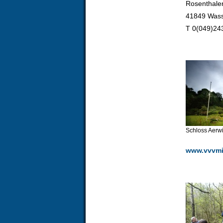
Rosenthaler
41849 Was
T 0(049)24
Schloss Aerwi
www.vvvmi