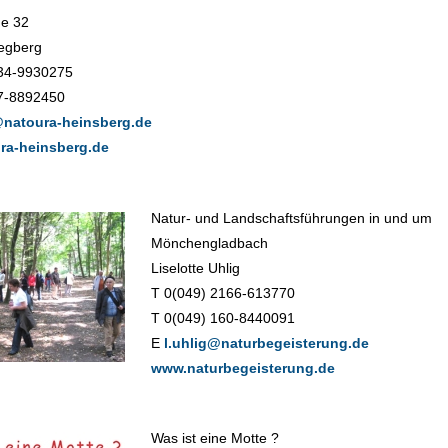
ße 32
egberg
34-9930275
7-8892450
natoura-heinsberg.de
ra-heinsberg.de
Natur- und Landschaftsführungen in und um
Mönchengladbach
Liselotte Uhlig
T 0(049) 2166-613770
T 0(049) 160-8440091
E
l.uhlig@naturbegeisterung.de
www.naturbegeisterung.de
Was ist eine Motte ?