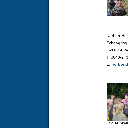
Norbert Hel
Schaagring
D-41844 W
T: 0049-24
E:
norbert
Foto: M. Stra