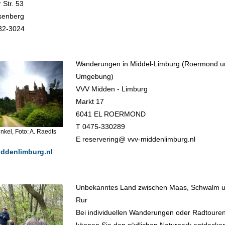
 Str. 53
senberg
32-3024
Wanderungen in Middel-Limburg (Roermond u
Umgebung)
VVV Midden - Limburg
Markt 17
6041 EL ROERMOND
T 0475-330289
nkel, Foto: A. Raedts
E reservering@ vvv-middenlimburg.nl
ddenlimburg.nl
Unbekanntes Land zwischen Maas, Schwalm 
Rur
Bei individuellen Wanderungen oder Radtoure
können Sie den südlichen Naturpark entdecke