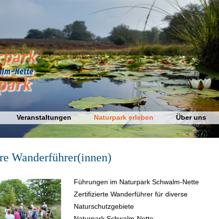
Veranstaltungen
Naturpark erleben
Über uns
re Wanderführer(innen)
Führungen im Naturpark Schwalm-Nette
Zertifizierte Wanderführer für diverse
Naturschutzgebiete
Naturpark Schwalm-Nette