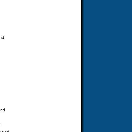
nd
und
n
n und