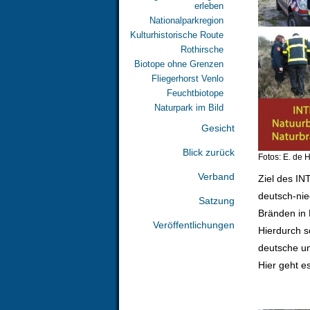
erleben
Nationalparkregion
Kulturhistorische Route
Rothirsche
Biotope ohne Grenzen
Fliegerhorst Venlo
Feuchtbiotope
Naturpark im Bild
Gesicht
Blick zurück
Fotos: E. de 
Verband
Ziel des IN
deutsch-ni
Satzung
Bränden in 
Veröffentlichungen
Hierdurch 
deutsche un
Hier geht e