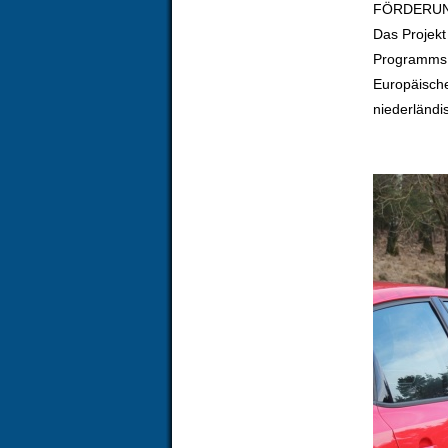
FÖRDERU
Das Projek
Programms 
Europäisch
niederländi