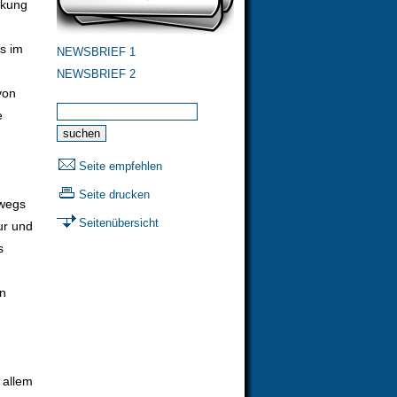
rkung
s im
NEWSBRIEF 1
NEWSBRIEF 2
von
e
u
Seite empfehlen
Seite drucken
nwegs
Seitenübersicht
ur und
s
en
 allem