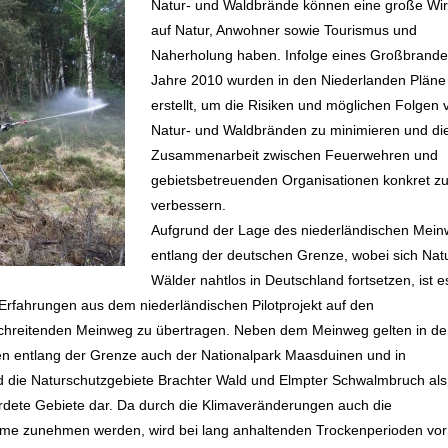
Natur- und Waldbrände können eine große Wi
auf Natur, Anwohner sowie Tourismus und
Naherholung haben. Infolge eines Großbrande
Jahre 2010 wurden in den Niederlanden Pläne
erstellt, um die Risiken und möglichen Folgen 
Natur- und Waldbränden zu minimieren und di
Zusammenarbeit zwischen Feuerwehren und
gebietsbetreuenden Organisationen konkret z
verbessern.
Aufgrund der Lage des niederländischen Mei
entlang der deutschen Grenze, wobei sich Nat
Wälder nahtlos in Deutschland fortsetzen, ist e
Erfahrungen aus dem niederländischen Pilotprojekt auf den
chreitenden Meinweg zu übertragen. Neben dem Meinweg gelten in d
n entlang der Grenze auch der Nationalpark Maasduinen und in
 die Naturschutzgebiete Brachter Wald und Elmpter Schwalmbruch als
dete Gebiete dar. Da durch die Klimaveränderungen auch die
eme zunehmen werden, wird bei lang anhaltenden Trockenperioden vor