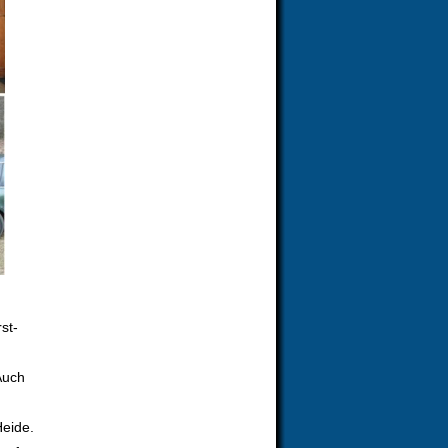
st-
Auch
Heide.