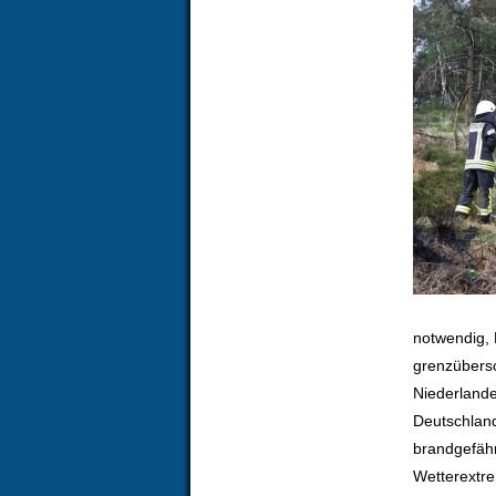
notwendig, 
grenzübers
Niederlande
Deutschland
brandgefähr
Wetterextr